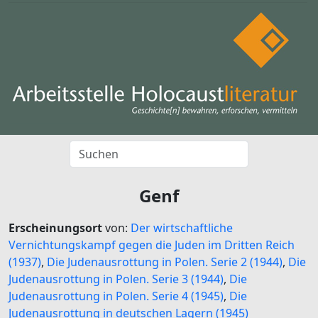
Genf
Erscheinungsort
von:
Der wirtschaftliche
Vernichtungskampf gegen die Juden im Dritten Reich
(1937)
,
Die Judenausrottung in Polen. Serie 2 (1944)
,
Die
Judenausrottung in Polen. Serie 3 (1944)
,
Die
Judenausrottung in Polen. Serie 4 (1945)
,
Die
Judenausrottung in deutschen Lagern (1945)