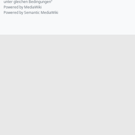
unter gleichen Bedingungen“
Powered by MediaWiki
Powered by Semantic MediaWiki