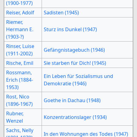
(1900-1977)
Reiser, Adolf
Sadisten (1945)
Riemer,
Hermann E.
Sturz ins Dunkel (1947)
(1903-?)
Rinser, Luise
Gefängnistagebuch (1946)
(1911-2002)
Rische, Emil
Sie starben für Dich! (1945)
Rossmann,
Ein Leben für Sozialismus und
Erich (1884-
Demokratie (1946)
1953)
Rost, Nico
Goethe in Dachau (1948)
(1896-1967)
Rubner,
Konzentrationslager (1934)
Wenzel
Sachs, Nelly
In den Wohnungen des Todes (1947)