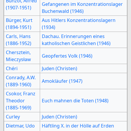
Bunzol, Alfred
Gefangenen im Konzentrationslager
(1907-1951)
Buchenwald (1946)
Bürger, Kurt
Aus Hitlers Konzentrationslagern
(1894-1951)
(1934)
Carls, Hans
Dachau. Erinnerungen eines
(1886-1952)
katholischen Geistlichen (1946)
Chersztein,
Geopfertes Volk (1946)
Mieczysław
Chéri
Juden (Christen)
Conrady, A.W.
Amokläufer (1947)
(1889-1960)
Csokor, Franz
Theodor
Euch mahnen die Toten (1948)
(1885-1969)
Curley
Juden (Christen)
Dietmar, Udo
Häftling X. in der Hölle auf Erden