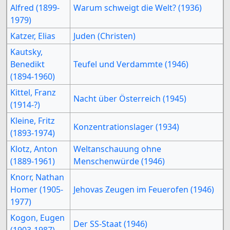
Alfred (1899-
Warum schweigt die Welt? (1936)
1979)
Katzer, Elias
Juden (Christen)
Kautsky,
Benedikt
Teufel und Verdammte (1946)
(1894-1960)
Kittel, Franz
Nacht über Österreich (1945)
(1914-?)
Kleine, Fritz
Konzentrationslager (1934)
(1893-1974)
Klotz, Anton
Weltanschauung ohne
(1889-1961)
Menschenwürde (1946)
Knorr, Nathan
Homer (1905-
Jehovas Zeugen im Feuerofen (1946)
1977)
Kogon, Eugen
Der SS-Staat (1946)
(1903-1987)