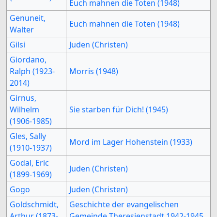
Euch mahnen die Toten (1948)
Genuneit,
Euch mahnen die Toten (1948)
Walter
Gilsi
Juden (Christen)
Giordano,
Ralph (1923-
Morris (1948)
2014)
Girnus,
Wilhelm
Sie starben für Dich! (1945)
(1906-1985)
Gles, Sally
Mord im Lager Hohenstein (1933)
(1910-1937)
Godal, Eric
Juden (Christen)
(1899-1969)
Gogo
Juden (Christen)
Goldschmidt,
Geschichte der evangelischen
Arthur (1873-
Gemeinde Theresienstadt 1942-1945