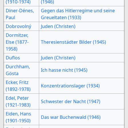
(1910-1974)
(1946)
Diner-Dénes,
Gegen das Hitlerregime und seine
Paul
Greueltaten (1933)
Dobrovolný
Juden (Christen)
Dormitzer,
Else (1877-
Theresienstädter Bilder (1945)
1958)
Duflos
Juden (Christen)
Durchham,
Ich hasse nicht (1945)
Gösta
Ecker, Fritz
Konzentrationslager (1934)
(1892-1978)
Edel, Peter
Schwester der Nacht (1947)
(1921-1983)
Eiden, Hans
Das war Buchenwald (1946)
(1901-1950)