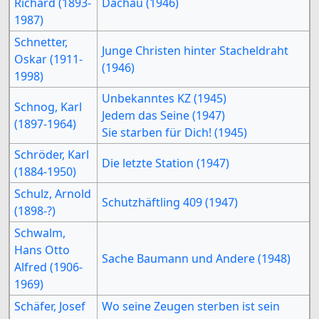
Richard (1893-
Dachau (1946)
1987)
Schnetter,
Junge Christen hinter Stacheldraht
Oskar (1911-
(1946)
1998)
Unbekanntes KZ (1945)
Schnog, Karl
Jedem das Seine (1947)
(1897-1964)
Sie starben für Dich! (1945)
Schröder, Karl
Die letzte Station (1947)
(1884-1950)
Schulz, Arnold
Schutzhäftling 409 (1947)
(1898-?)
Schwalm,
Hans Otto
Sache Baumann und Andere (1948)
Alfred (1906-
1969)
Schäfer, Josef
Wo seine Zeugen sterben ist sein