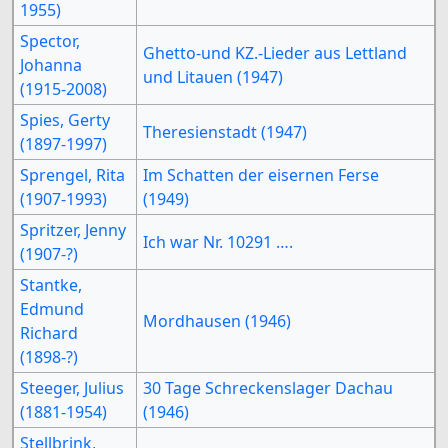
1955)
Spector,
Ghetto-und KZ.-Lieder aus Lettland
Johanna
und Litauen (1947)
(1915-2008)
Spies, Gerty
Theresienstadt (1947)
(1897-1997)
Sprengel, Rita
Im Schatten der eisernen Ferse
(1907-1993)
(1949)
Spritzer, Jenny
Ich war Nr. 10291 ….
(1907-?)
Stantke,
Edmund
Mordhausen (1946)
Richard
(1898-?)
Steeger, Julius
30 Tage Schreckenslager Dachau
(1881-1954)
(1946)
Stellbrink,