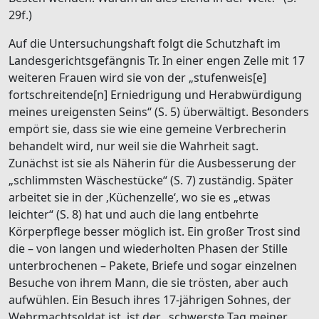
29f.)
Auf die Untersuchungshaft folgt die Schutzhaft im
Landesgerichtsgefängnis Tr. In einer engen Zelle mit 17
weiteren Frauen wird sie von der „stufenweis[e]
fortschreitende[n] Erniedrigung und Herabwürdigung
meines ureigensten Seins“ (S. 5) überwältigt. Besonders
empört sie, dass sie wie eine gemeine Verbrecherin
behandelt wird, nur weil sie die Wahrheit sagt.
Zunächst ist sie als Näherin für die Ausbesserung der
„schlimmsten Wäschestücke“ (S. 7) zuständig. Später
arbeitet sie in der ‚Küchenzelle‘, wo sie es „etwas
leichter“ (S. 8) hat und auch die lang entbehrte
Körperpflege besser möglich ist. Ein großer Trost sind
die – von langen und wiederholten Phasen der Stille
unterbrochenen – Pakete, Briefe und sogar einzelnen
Besuche von ihrem Mann, die sie trösten, aber auch
aufwühlen. Ein Besuch ihres 17-jährigen Sohnes, der
Wehrmachtsoldat ist, ist der „schwerste Tag meiner