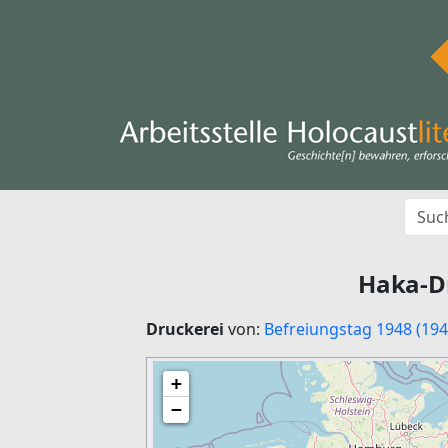
Haka-D
Druckerei
von:
Befreiungstag 1948 (194
+
−