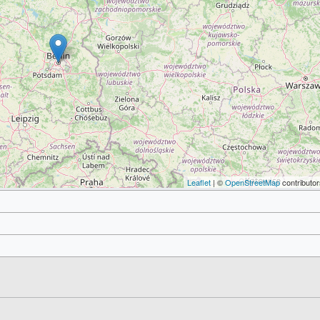
Leaflet
| ©
OpenStreetMap
contributor