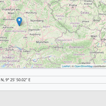
Leaflet
| ©
OpenStreetMap
contributor
 N, 9° 25' 50.02" E