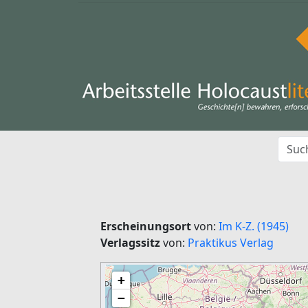
Erscheinungsort
von:
Im K-Z. (1945)
Verlagssitz
von:
Praktikus Verlag
+
−