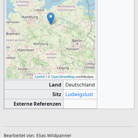
Leaflet
| ©
OpenStreetMap
contributors
Land
Deutschland
Sitz
Ludwigslust
Externe Referenzen
Bearbeitet von: Elias Wildpanner