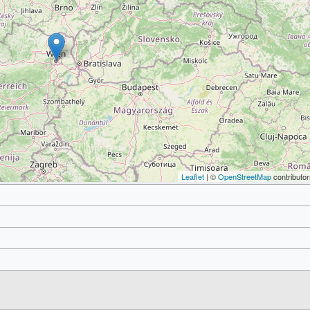
Leaflet
| ©
OpenStreetMap
contributor