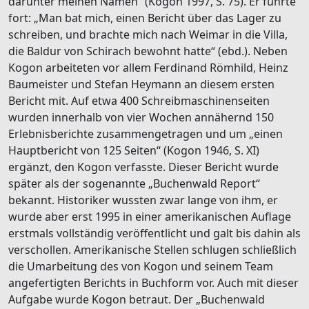
darunter meinen Namen“ (Kogon 1997, S. 75). Er führte
fort: „Man bat mich, einen Bericht über das Lager zu
schreiben, und brachte mich nach Weimar in die Villa,
die Baldur von Schirach bewohnt hatte“ (ebd.). Neben
Kogon arbeiteten vor allem Ferdinand Römhild, Heinz
Baumeister und Stefan Heymann an diesem ersten
Bericht mit. Auf etwa 400 Schreibmaschinenseiten
wurden innerhalb von vier Wochen annähernd 150
Erlebnisberichte zusammengetragen und um „einen
Hauptbericht von 125 Seiten“ (Kogon 1946, S. XI)
ergänzt, den Kogon verfasste. Dieser Bericht wurde
später als der sogenannte „Buchenwald Report“
bekannt. Historiker wussten zwar lange von ihm, er
wurde aber erst 1995 in einer amerikanischen Auflage
erstmals vollständig veröffentlicht und galt bis dahin als
verschollen. Amerikanische Stellen schlugen schließlich
die Umarbeitung des von Kogon und seinem Team
angefertigten Berichts in Buchform vor. Auch mit dieser
Aufgabe wurde Kogon betraut. Der „Buchenwald