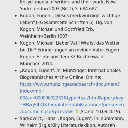
Encyclopedia of writers and their work. New
York/London 2003 (Bd. I), S. 684-687.
Kogon, Eugen: „Dieses merkwürdige, wichtige
Leben“ (=Gesammelte Schriften 6). Hg. von
Kogon, Michael und Gottfried Erb.
Weinheim/Berlin 1997.
Kogon, Michael: Lieber Vati! Wie ist das Wetter
bei Dir? Erinnerungen an meinen Vater Eugen
Kogon. Briefe aus dem KZ Buchenwald.
München 2014.
„Kogon, Eugen“. In: Munzinger Internationales
Biographisches Archiv Online. Online:
https://www.munzinger.de/search/document?
index=mol-
00&id=00000002232&type=text/html&query.key
=HBzq5I0Q&template=/publikationen/personen
/document.jsp&preview=
(Stand: 10.09.2019).
Sarkowicz, Hans: „Kogon, Eugen“. In: Kühlmann,
Wilhelm (Hg.): Killy Literaturlexikon. Autoren