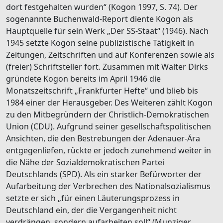
dort festgehalten wurden“ (Kogon 1997, S. 74). Der
sogenannte Buchenwald-Report diente Kogon als
Hauptquelle für sein Werk „Der SS-Staat“ (1946). Nach
1945 setzte Kogon seine publizistische Tätigkeit in
Zeitungen, Zeitschriften und auf Konferenzen sowie als
(freier) Schriftsteller fort. Zusammen mit Walter Dirks
gründete Kogon bereits im April 1946 die
Monatszeitschrift „Frankfurter Hefte“ und blieb bis
1984 einer der Herausgeber. Des Weiteren zählt Kogon
zu den Mitbegründern der Christlich-Demokratischen
Union (CDU). Aufgrund seiner gesellschaftspolitischen
Ansichten, die den Bestrebungen der Adenauer-Ära
entgegenliefen, rückte er jedoch zunehmend weiter in
die Nähe der Sozialdemokratischen Partei
Deutschlands (SPD). Als ein starker Befürworter der
Aufarbeitung der Verbrechen des Nationalsozialismus
setzte er sich „für einen Läuterungsprozess in
Deutschland ein, der die Vergangenheit nicht
verdrängen, sondern aufarbeiten soll“ (Munziger