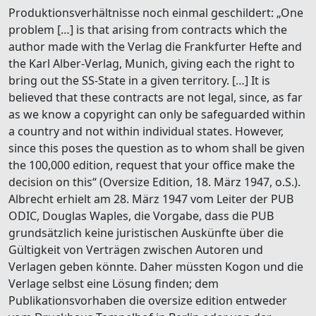
Produktionsverhältnisse noch einmal geschildert: „One
problem […] is that arising from contracts which the
author made with the Verlag die Frankfurter Hefte and
the Karl Alber-Verlag, Munich, giving each the right to
bring out the SS-State in a given territory. […] It is
believed that these contracts are not legal, since, as far
as we know a copyright can only be safeguarded within
a country and not within individual states. However,
since this poses the question as to whom shall be given
the 100,000 edition, request that your office make the
decision on this“ (Oversize Edition, 18. März 1947, o.S.).
Albrecht erhielt am 28. März 1947 vom Leiter der PUB
ODIC, Douglas Waples, die Vorgabe, dass die PUB
grundsätzlich keine juristischen Auskünfte über die
Gültigkeit von Verträgen zwischen Autoren und
Verlagen geben könnte. Daher müssten Kogon und die
Verlage selbst eine Lösung finden; dem
Publikationsvorhaben die oversize edition entweder