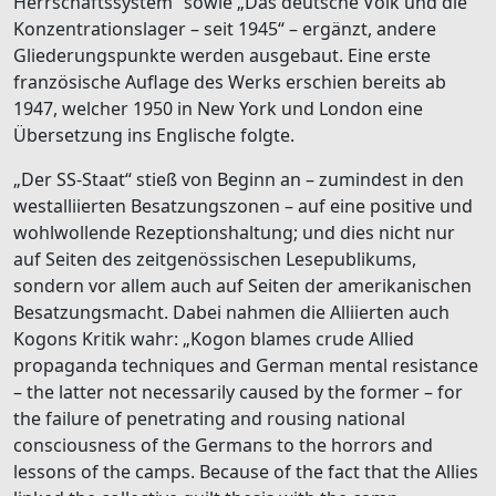
Herrschaftssystem“ sowie „Das deutsche Volk und die
Konzentrationslager – seit 1945“ – ergänzt, andere
Gliederungspunkte werden ausgebaut. Eine erste
französische Auflage des Werks erschien bereits ab
1947, welcher 1950 in New York und London eine
Übersetzung ins Englische folgte.
„Der SS-Staat“ stieß von Beginn an – zumindest in den
westalliierten Besatzungszonen – auf eine positive und
wohlwollende Rezeptionshaltung; und dies nicht nur
auf Seiten des zeitgenössischen Lesepublikums,
sondern vor allem auch auf Seiten der amerikanischen
Besatzungsmacht. Dabei nahmen die Alliierten auch
Kogons Kritik wahr: „Kogon blames crude Allied
propaganda techniques and German mental resistance
– the latter not necessarily caused by the former – for
the failure of penetrating and rousing national
consciousness of the Germans to the horrors and
lessons of the camps. Because of the fact that the Allies