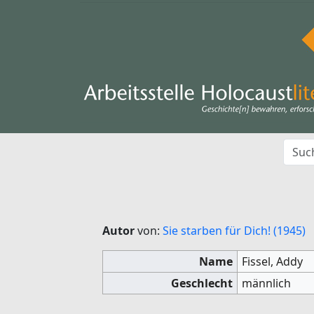
Autor
von:
Sie starben für Dich! (1945)
Name
Fissel, Addy
Geschlecht
männlich