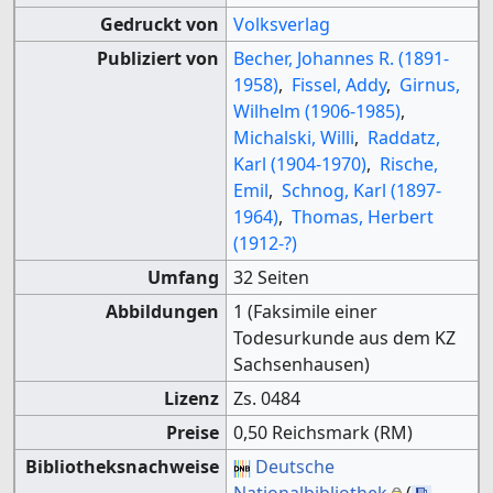
Gedruckt von
Volksverlag
Publiziert von
Becher, Johannes R. (1891-
1958)
,
Fissel, Addy
,
Girnus,
Wilhelm (1906-1985)
,
Michalski, Willi
,
Raddatz,
Karl (1904-1970)
,
Rische,
Emil
,
Schnog, Karl (1897-
1964)
,
Thomas, Herbert
(1912-?)
Umfang
32 Seiten
Abbildungen
1 (Faksimile einer
Todesurkunde aus dem KZ
Sachsenhausen)
Lizenz
Zs. 0484
Preise
0,50 Reichsmark (RM)
Bibliotheksnachweise
Deutsche
Nationalbibliothek
(