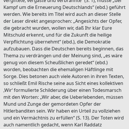
vergiftete, vergaste und verbrannte“ (S. 1), müsse „der
Kampf um die Erneuerung Deutschlands“ (ebd.) geführt
werden. Wie bereits im Titel wird auch an dieser Stelle
der Leser direkt angesprochen: „Angesichts der Opfer,
die gebracht wurden, wollen wir, daß Ihr klar Eure
Mitschuld erkennt, und für die Zukunft die heilige
Verpflichtung übernehmt“ (ebd.), die Demokratie
aufzubauen. Dass die Deutschen bereits beginnen, das
Thema zu verdrängen und der Meinung sind, „es wäre
genug von diesem Scheußlichen geredet“ (ebd.)
worden, beobachten die ehemaligen Häftlinge mit
Sorge. Dies betonen auch viele Autoren in ihren Texten,
so schließt Emil Rische seine aus Sicht eines kollektiven
‚Wir‘ formulierte Schilderung über einen Todesmarsch
mit den Worten: „Wir aber, die Ueberlebenden, müssen
Mund und Zunge der gemordeten Opfer der
Hitlerbanditen sein. Wir haben ein Urteil zu vollziehen
und ein Vermächtnis zu erfüllen“ (S. 13). Der Toten wird
auch namentlich gedacht, wenn Karl Raddatz