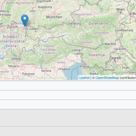
Leaflet
| ©
OpenStreetMap
contributor