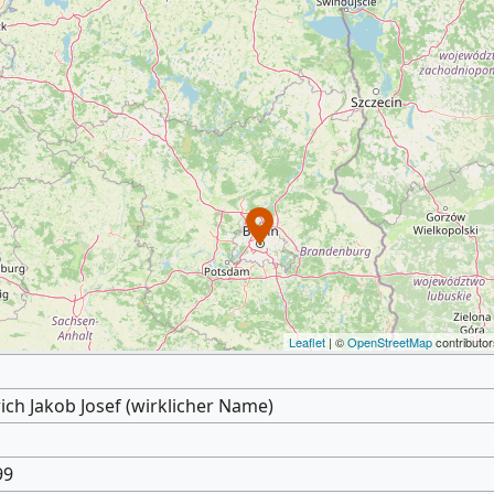
Leaflet
| ©
OpenStreetMap
contributor
ch Jakob Josef (wirklicher Name)
99