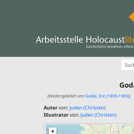
Goda
(Weitergeleitet von
Godal, Eric (1899-1969)
)
Autor
von:
Juden (Christen)
Illustrator
von:
Juden (Christen)
+