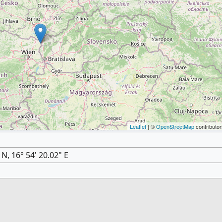
Leaflet
| ©
OpenStreetMap
contributor
 N, 16° 54' 20.02" E