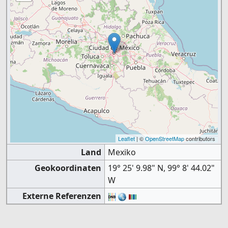
Leaflet
| ©
OpenStreetMap
contributors
Land
Mexiko
Geokoordinaten
19° 25' 9.98" N, 99° 8' 44.02"
W
Externe Referenzen