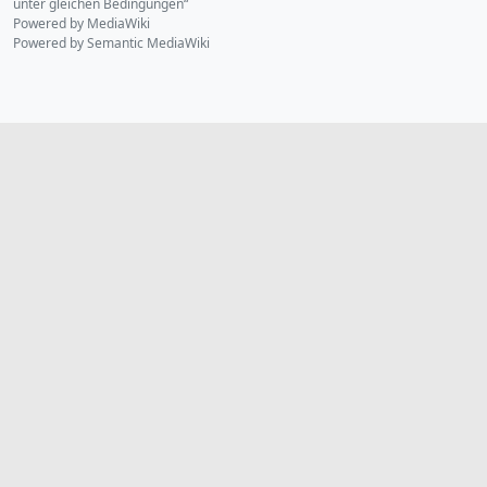
unter gleichen Bedingungen“
Powered by MediaWiki
Powered by Semantic MediaWiki