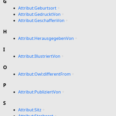
G
Attribut:Geburtsort
+
Attribut:GedrucktVon
+
Attribut:GeschaffenVon
+
H
Attribut:HerausgegebenVon
+
I
Attribut:IllustriertVon
+
O
Attribut:Owl:differentFrom
+
P
Attribut:PubliziertVon
+
S
Attribut:Sitz
+
Attribut:Sterbeort
+