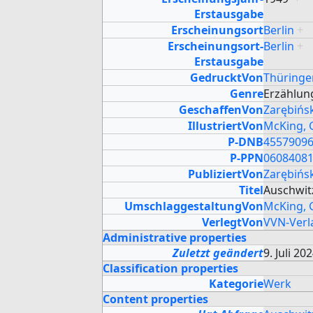
Erstausgabe
Erscheinungsort
Berlin
+
Erscheinungsort-
Berlin
+
Erstausgabe
GedrucktVon
Thüringe
Genre
Erzählu
GeschaffenVon
Zarębińs
IllustriertVon
McKing, 
P-DNB
4557909
P-PPN
0608408
PubliziertVon
Zarębińs
Titel
Auschwit
UmschlaggestaltungVon
McKing, 
VerlegtVon
VVN-Verl
Administrative properties
Zuletzt geändert
9. Juli 20
Classification properties
Kategorie
Werk
Content properties