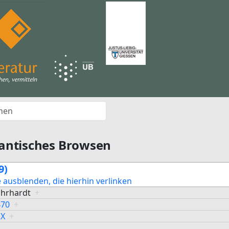
antisches Browsen
9)
e ausblenden, die hierhin verlinken
 Ehrhardt
+
470
+
1X
+