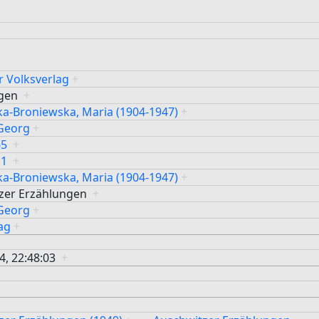
r Volksverlag
+
ngen
+
ka-Broniewska, Maria (1904-1947)
+
Georg
+
65
+
11
+
ka-Broniewska, Maria (1904-1947)
+
zer Erzählungen
+
Georg
+
ag
+
24, 22:48:03
+