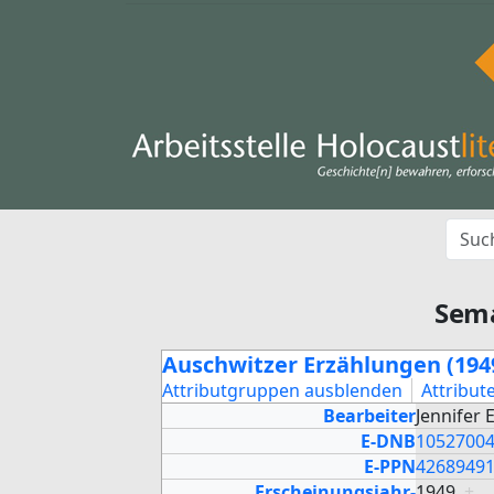
Sem
Auschwitzer Erzählungen (194
Attributgruppen ausblenden
Attribut
Bearbeiter
Jennifer
E-DNB
1052700
E-PPN
4268949
Erscheinungsjahr-
1949
+