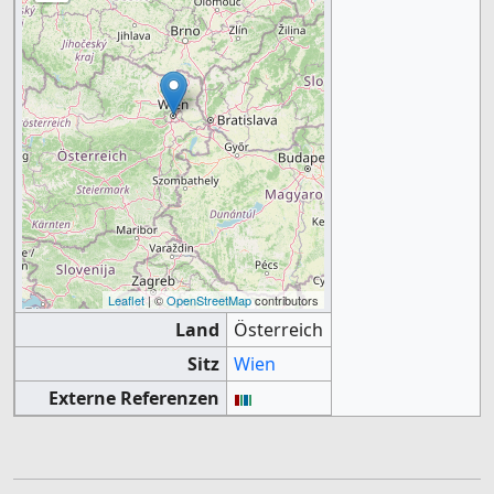
Leaflet
| ©
OpenStreetMap
contributors
Land
Österreich
Sitz
Wien
Externe Referenzen