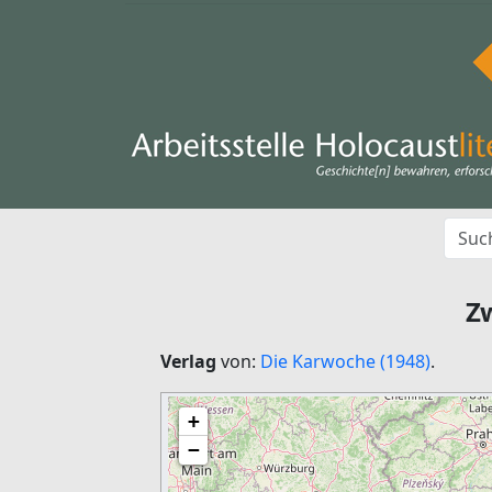
Z
Verlag
von:
Die Karwoche (1948)
.
+
−