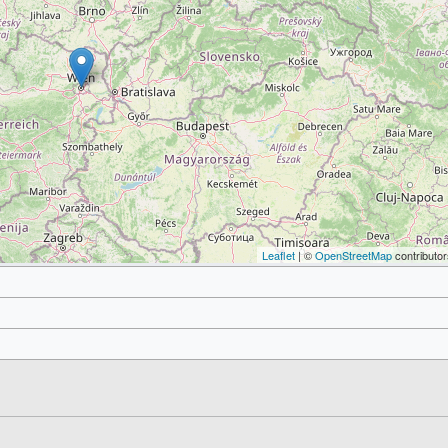
Leaflet
| ©
OpenStreetMap
contributor