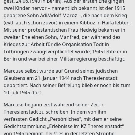
gest. 24.06.1940 in Berlin). Aus der ersten Ehe gingen
zwei Kinder hervor – namentlich bekannt ist der 1915
geborene Sohn Adi/Adolf Maroz –, die nach dem Krieg
(evtl. auch schon zuvor) in einem Kibbuz in Haifa lebten.
Mit seiner protestantischen Frau Hedwig bekam er in
zweiter Ehe einen Sohn, Manfred, der während des
Krieges zur Arbeit für die Organisation Todt in
Lothringen zwangsverpflichtet wurde; 1945 lebte er in
Berlin und war bei einer Militärregierung beschäftigt.
Marcuse selbst wurde auf Grund seines jüdischen
Glaubens am 21. Januar 1944 nach Theresienstadt
deportiert. Nach seiner Befreiung blieb er noch bis zum
10. Juli 1945 dort.
Marcuse begann erst während seiner Zeit in
Theresienstadt zu schreiben. In dem von ihm
verfassten Gedicht „Persönliches“, mit dem er seine
Gedichtsammlung „Erlebnisse im KZ Theresienstadt“
von 1946 beginnt, heißt es in der letzten Strophe: