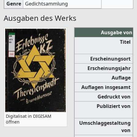
Genre
Gedichtsammlung
Ausgaben des Werks
Ausgabe von 1
Titel
Erscheinungsort
Erscheinungsjahr
Auflage
Auflagen insgesamt
Gedruckt von
J
Publiziert von
Digitalisat in DIGISAM
öffnen
Umschlaggestaltung
von