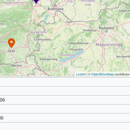
Leaflet
| ©
OpenStreetMap
contributor
906
86