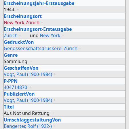
Erscheinungsjahr-Erstausgabe
1944
+
Erscheinungsort
New York,Zürich
+
Erscheinungsort-Erstausgabe
Zürich
+
und
New York
+
GedrucktVon
Genossenschaftsdruckerei Zürich
+
Genre
Sammlung
+
GeschaffenVon
Vogt, Paul (1900-1984)
+
P-PPN
404714870
+
PubliziertVon
Vogt, Paul (1900-1984)
+
Titel
Aus Not und Rettung
+
UmschlaggestaltungVon
Bangerter, Rolf (1922-)
+