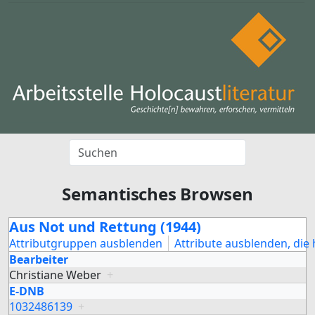
Semantisches Browsen
Aus Not und Rettung (1944)
Attributgruppen ausblenden
Attribute ausblenden, die 
Bearbeiter
Christiane Weber
+
E-DNB
1032486139
+