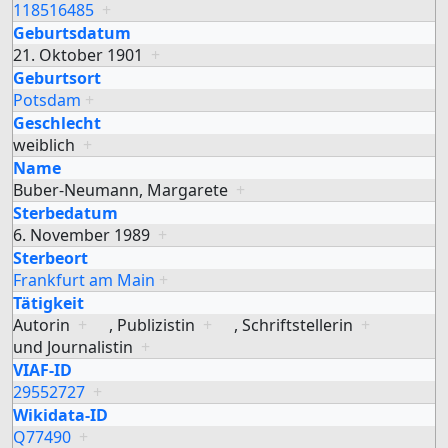
118516485
+
Geburtsdatum
21. Oktober 1901
+
Geburtsort
Potsdam
+
Geschlecht
weiblich
+
Name
Buber-Neumann, Margarete
+
Sterbedatum
6. November 1989
+
Sterbeort
Frankfurt am Main
+
Tätigkeit
Autorin
+
,
Publizistin
+
,
Schriftstellerin
+
und
Journalistin
+
VIAF-ID
29552727
+
Wikidata-ID
Q77490
+