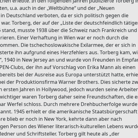
hen erlebte. In den folgenden Jahren publizierte Torberg i
ten, u.a. auch in der „Weltbühne“ und der „Neuen
n Deutschland verboten, da er sich politisch gegen die
war. Torberg, der auf der „Liste der deutschfeindlich tätig
36 stand, musste 1938 über die Schweiz nach Frankreich und 
rieren. Einer Verhaftung in Wien war er noch durch die
ommen. Die tschechoslowakische Exilarmee, der er sich in
sterte ihn aufgrund eines Herzfehlers aus. Torberg kam, w
e“, 1940 in New Jersey an und wurde von Freunden in Empf
EN-Clubs, der ihn auf Vorschlag von Erika Mann als einen
bereits bei der Ausreise aus Europa unterstützt hatte, erhie
r bei der Produktionsfirma Warner Brothers. Dies sicherte z
 ersten Jahren in Hollywood, jedoch wurden seine Arbeite
chtiger waren Torberg daher seine Freundschaften, die e
ar Werfel schloss. Durch mehrere Drehbucherfolge wurde
annt. 1945 erhielt er die amerikanische Staatsbürgerschaft
hre blieb er noch in New York, kehrte dann aber nach
igen Person des Wiener literarisch-kulturellen Lebens wurd
edner und Schriftsteller. Torberg gilt heute als „der