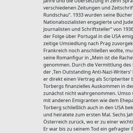
Jahre und die Übersetzung in zehn Sprac
verschiedenen Zeitungen und Zeitschrif
Rundschau“. 1933 wurden seine Bücher i
Nationalsozialisten engagierte und Jude 
Journalisten und Schriftsteller“ von 19
der Folge über Portugal in die USA emig
zeitige Umsiedlung nach Prag zuvorgek
Frankreich noch anschließen wollte, mu
seine Romanfigur in „Mein ist die Rach
genommen. Durch die Vermittlung des P
der ‚Ten Outstanding Anti-Nazi-Writers‘ 
er direkt einen Vertrag als Scriptwrite
Torbergs finanzielles Auskommen in den
zunächst nicht wahrgenommen. Umso wi
mit anderen Emigranten wie dem Ehepa
Torberg schließlich auch in den USA bek
und heiratete zum ersten Mal. Sechs Ja
Österreich zurück, wo er zu einer wicht
Er war bis zu seinem Tod ein gefragter R