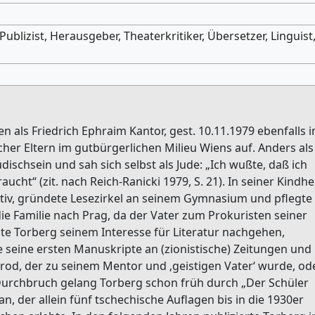
, Publizist, Herausgeber, Theaterkritiker, Übersetzer, Linguist
en als Friedrich Ephraim Kantor, gest. 10.11.1979 ebenfalls i
her Eltern im gutbürgerlichen Milieu Wiens auf. Anders als
Jüdischsein und sah sich selbst als Jude: „Ich wußte, daß ich
aucht“ (zit. nach Reich-Ranicki 1979, S. 21). In seiner Kindhe
aktiv, gründete Lesezirkel an seinem Gymnasium und pflegte
ie Familie nach Prag, da der Vater zum Prokuristen seiner
te Torberg seinem Interesse für Literatur nachgehen,
e seine ersten Manuskripte an (zionistische) Zeitungen und
Brod, der zu seinem Mentor und ‚geistigen Vater‘ wurde, od
 Durchbruch gelang Torberg schon früh durch „Der Schüler
n, der allein fünf tschechische Auflagen bis in die 1930er