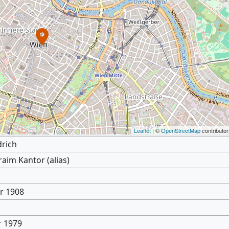
Leaflet
| ©
OpenStreetMap
contributor
drich
raim Kantor (alias)
r 1908
r 1979