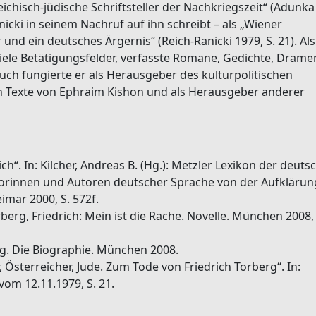
ichisch-jüdische Schriftsteller der Nachkriegszeit“ (Adunka
nicki in seinem Nachruf auf ihn schreibt – als „Wiener
 und ein deutsches Ärgernis“ (Reich-Ranicki 1979, S. 21). Als
viele Betätigungsfelder, verfasste Romane, Gedichte, Drame
uch fungierte er als Herausgeber des kulturpolitischen
en Texte von Ephraim Kishon und als Herausgeber anderer
ch“. In: Kilcher, Andreas B. (Hg.): Metzler Lexikon der deuts
utorinnen und Autoren deutscher Sprache von der Aufklärun
imar 2000, S. 572f.
rberg, Friedrich: Mein ist die Rache. Novelle. München 2008, 
rg. Die Biographie. München 2008.
, Österreicher, Jude. Zum Tode von Friedrich Torberg“. In:
vom 12.11.1979, S. 21.