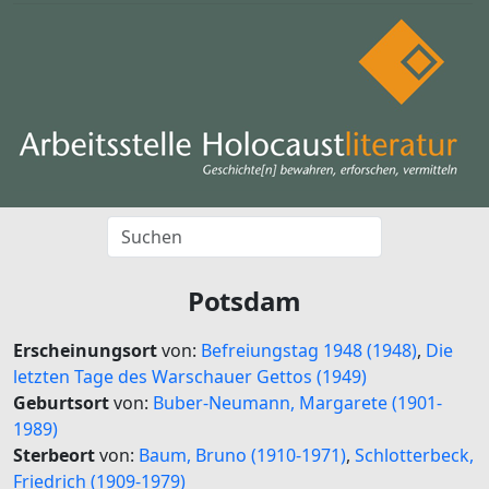
Potsdam
Erscheinungsort
von:
Befreiungstag 1948 (1948)
,
Die
letzten Tage des Warschauer Gettos (1949)
Geburtsort
von:
Buber-Neumann, Margarete (1901-
1989)
Sterbeort
von:
Baum, Bruno (1910-1971)
,
Schlotterbeck,
Friedrich (1909-1979)