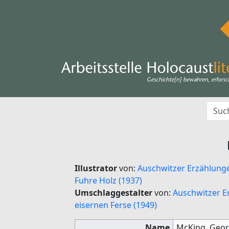
Illustrator
von:
Auschwitzer Erzählunge
Fuhre Holz (1937)
Umschlaggestalter
von:
Auschwitzer E
eisernen Ferse (1949)
Name
McKing, Geo