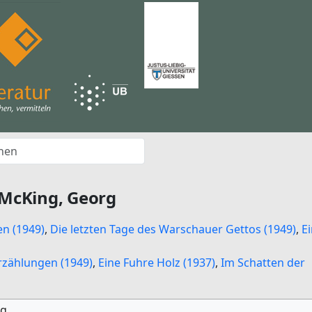
McKing, Georg
n (1949)
,
Die letzten Tage des Warschauer Gettos (1949)
,
E
rzählungen (1949)
,
Eine Fuhre Holz (1937)
,
Im Schatten der
rg