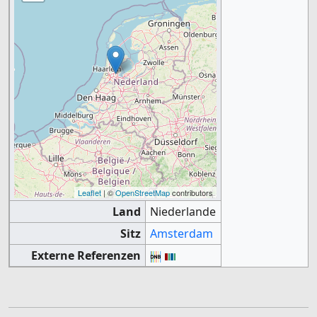
Leaflet
| ©
OpenStreetMap
contributors
Land
Niederlande
Sitz
Amsterdam
Externe Referenzen