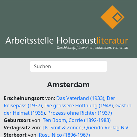
Amsterdam
Erscheinungsort
von:
Das Vaterland (1933)
,
Der
Reisepass (1937)
,
Die grössere Hoffnung (1948)
,
Gast in
der Heimat (1935)
,
Prozess ohne Richter (1937)
Geburtsort
von:
Ten Boom, Corrie (1892-1983)
Verlagssitz
von:
J.K. Smit & Zonen
,
Querido Verlag N.V.
Sterbeort
von:
Rost, Nico (1896-1967)