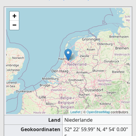
+
−
Leaflet
| ©
OpenStreetMap
contributors
Land
Niederlande
Geokoordinaten
52° 22' 59.99" N, 4° 54' 0.00"