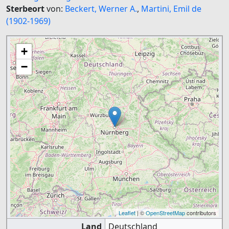
Sterbeort
von:
Beckert, Werner A.
,
Martini, Emil de
(1902-1969)
+
−
Leaflet
| ©
OpenStreetMap
contributors
Land
Deutschland