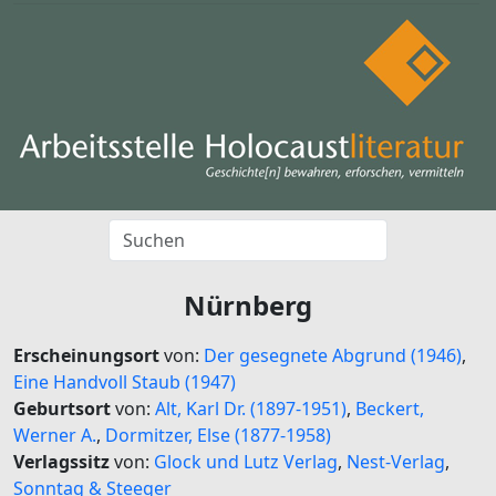
Nürnberg
Erscheinungsort
von:
Der gesegnete Abgrund (1946)
,
Eine Handvoll Staub (1947)
Geburtsort
von:
Alt, Karl Dr. (1897-1951)
,
Beckert,
Werner A.
,
Dormitzer, Else (1877-1958)
Verlagssitz
von:
Glock und Lutz Verlag
,
Nest-Verlag
,
Sonntag & Steeger