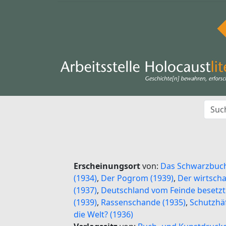
Erscheinungsort
von:
Das Schwarzbuch
(1934)
,
Der Pogrom (1939)
,
Der wirtscha
(1937)
,
Deutschland vom Feinde besetzt
(1939)
,
Rassenschande (1935)
,
Schutzhäf
die Welt? (1936)