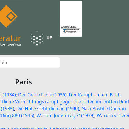
Paris
 (1934)
,
Der Gelbe Fleck (1936)
,
Der Kampf um ein Buch
ftliche Vernichtungskampf gegen die Juden im Dritten Reic
 (1935)
,
Die Hölle sieht dich an (1940)
,
Nazi-Bastille Dachau
tling 880 (1935)
,
Warum Judenfrage? (1939)
,
Warum schwei