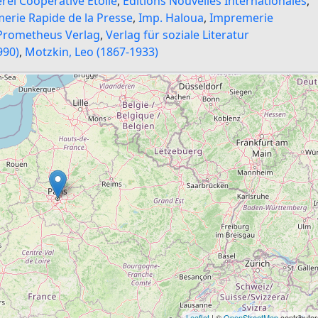
ei Coopérative Etoile
,
Editions Nouvelles Internationales
,
merie Rapide de la Presse
,
Imp. Haloua
,
Impremerie
Prometheus Verlag
,
Verlag für soziale Literatur
990)
,
Motzkin, Leo (1867-1933)
Leaflet
| ©
OpenStreetMap
contributor