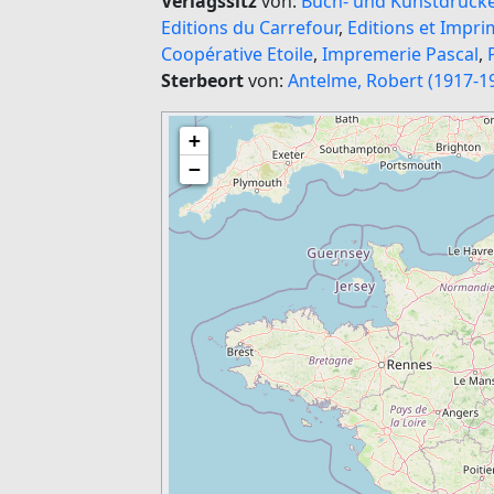
Verlagssitz
von:
Buch- und Kunstdrucker
Editions du Carrefour
,
Editions et Impri
Coopérative Etoile
,
Impremerie Pascal
,
Sterbeort
von:
Antelme, Robert (1917-1
+
−